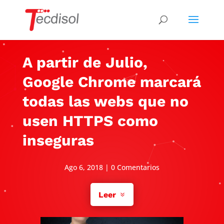
A partir de Julio,
Google Chrome marcará
todas las webs que no
usen HTTPS como
inseguras
Ago 6, 2018
|
0 Comentarios
Leer