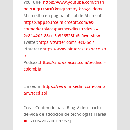
YouTube:
https://www.youtube.com/chan
nel/UCqDXMHfTkr0qt3m9ryik2og/videos
Micro sitio en página oficial de Microsoft:
https://appsource.microsoft.com/es-
co/marketplace/partner-dir/192dc955-
2e8f-4202-88cc-5a326528fb6c/overview
Twitter:
https://twitter.com/TecDiSol/
Pinterest:
https://www.pinterest.es/tecdiso
l/
Pódcast:
https://shows.acast.com/tecdisol–
colombia
LinkedIn:
https://www.linkedin.com/comp
any/tecdisol
Crear Contenido para Blog-Video – ciclo-
de-vida de adopción de tecnologías [Tarea
#PT
-TDS-202206170952]