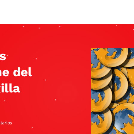
s
e del
illa
tarios