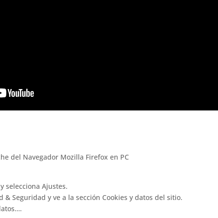
he del Navegador Mozilla Firefox en PC
y selecciona Ajustes.
d & Seguridad y ve a la sección Cookies y datos del sitio.
datos….