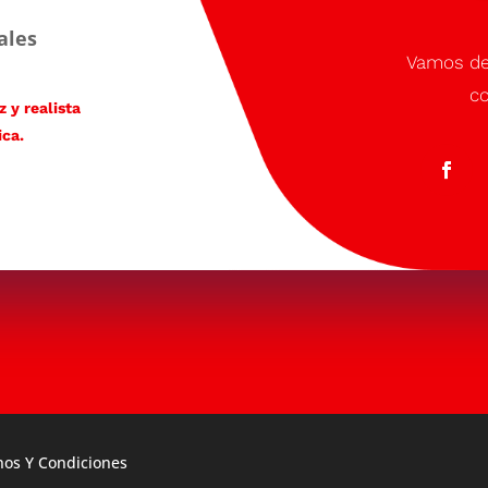
ales
Vamos de
co
 y realista
ica.
os Y Condiciones