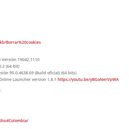
s/kb/Borrar%20cookies
 Versión 19042.1110
.2 (64-bit)
n 95.0.4638.69 (Build oficial) (64 bits)
Online Launcher version 1.8.1
https://youtu.be/yBGoNerVpWA
:
disolColombia/