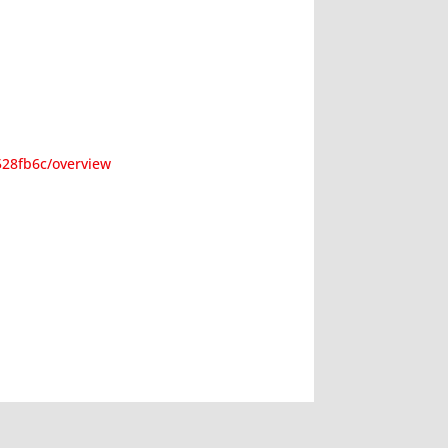
528fb6c/overview