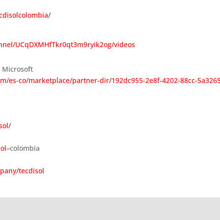
cdisolcolombia/
annel/UCqDXMHfTkr0qt3m9ryik2og/videos
e Microsoft
com/es-co/marketplace/partner-dir/192dc955-2e8f-4202-88cc-5a326
sol/
ol–
colombia
pany/tecdisol