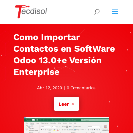
Como Importar
Contactos en SoftWare
Odoo 13.0+e Versión
Enterprise
Abr 12, 2020
|
0 Comentarios
Leer