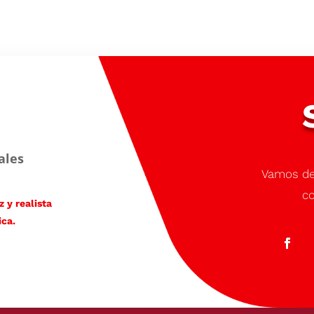
ales
Vamos de
co
 y realista
ica.