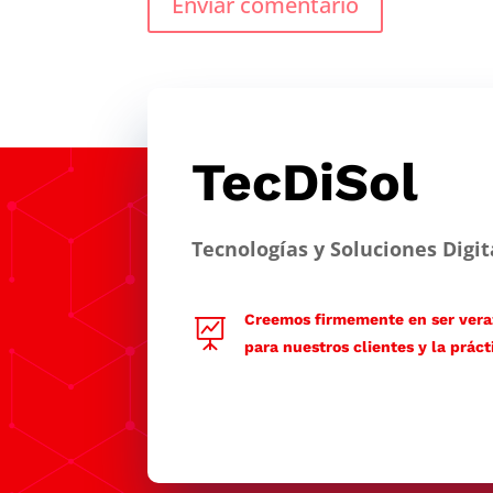
Enviar comentario
TecDiSol
Tecnologías y Soluciones Digit
Creemos firmemente en ser veraz

para nuestros clientes y la práct