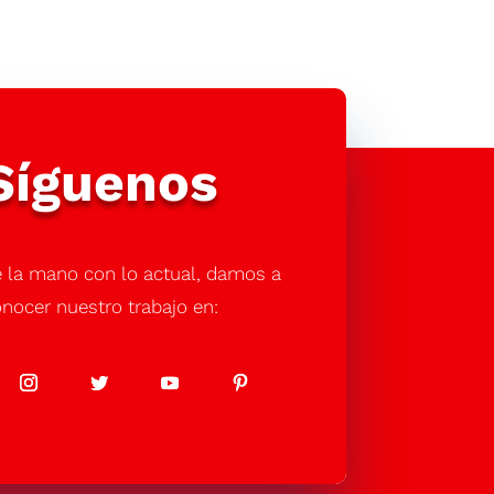
Síguenos
 la mano con lo actual, damos a
nocer nuestro trabajo en: