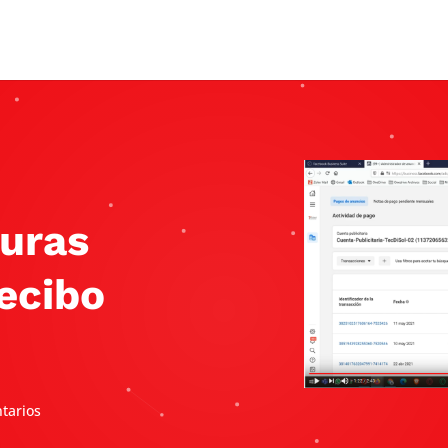
turas
ecibo
tarios