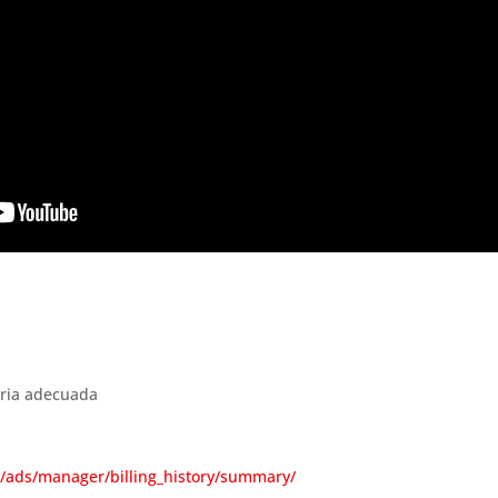
aria adecuada
m/ads/manager/billing_history/summary/