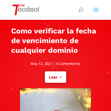
Como verificar la fecha
de vencimiento de
cualquier dominio
May 12, 2021
|
0 Comentarios
Leer