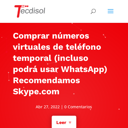
Comprar números
virtuales de teléfono
temporal (incluso
podrá usar WhatsApp)
Recomendamos
Skype.com
Abr 27, 2022
|
0 Comentarios
Leer