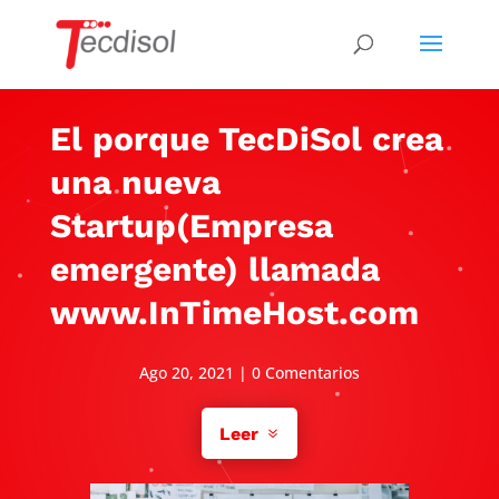
El porque TecDiSol crea
una nueva
Startup(Empresa
emergente) llamada
www.InTimeHost.com
Ago 20, 2021
|
0 Comentarios
Leer