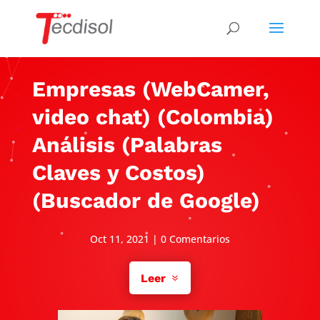
Empresas (WebCamer,
video chat) (Colombia)
Análisis (Palabras
Claves y Costos)
(Buscador de Google)
Oct 11, 2021
|
0 Comentarios
Leer