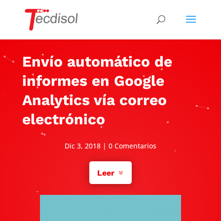
Envío automático de
informes en Google
Analytics vía correo
electrónico
Dic 3, 2018
|
0 Comentarios
Leer