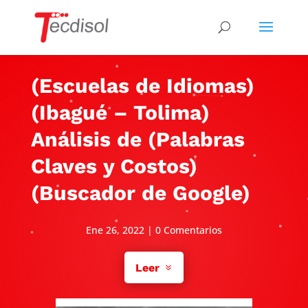
(Escuelas de Idiomas)
(Ibagué – Tolima)
Análisis de (Palabras
Claves y Costos)
(Buscador de Google)
Ene 26, 2022
|
0 Comentarios
Leer