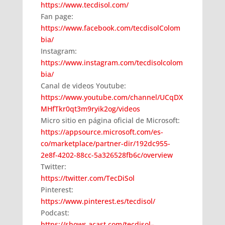
https://www.tecdisol.com/
Fan page:
https://www.facebook.com/tecdisolColom
bia/
Instagram:
https://www.instagram.com/tecdisolcolom
bia/
Canal de videos Youtube:
https://www.youtube.com/channel/UCqDX
MHfTkr0qt3m9ryik2og/videos
Micro sitio en página oficial de Microsoft:
https://appsource.microsoft.com/es-
co/marketplace/partner-dir/192dc955-
2e8f-4202-88cc-5a326528fb6c/overview
Twitter:
https://twitter.com/TecDiSol
Pinterest:
https://www.pinterest.es/tecdisol/
Podcast:
https://shows.acast.com/tecdisol–