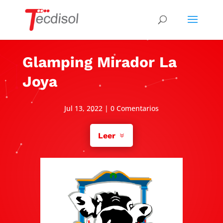
Glamping Mirador La
Joya
Jul 13, 2022
|
0 Comentarios
Leer