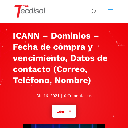
ICANN – Dominios –
Fecha de compra y
vencimiento, Datos de
contacto (Correo,
Teléfono, Nombre)
Dic 16, 2021
|
0 Comentarios
Leer