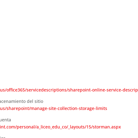
us/office365/servicedescriptions/sharepoint-online-service-descrip
acenamiento del sitio
us/sharepoint/manage-site-collection-storage-limits
cuenta
int.com/personal/a_liceo_edu_co/_layouts/15/storman.aspx