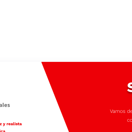
ales
Vamos de
co
 y realista
ica.