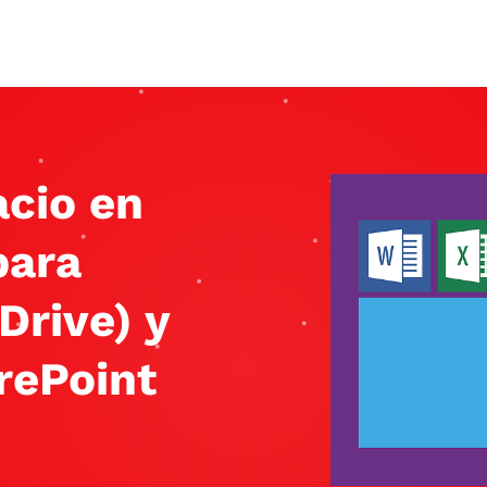
acio en
para
Drive) y
rePoint