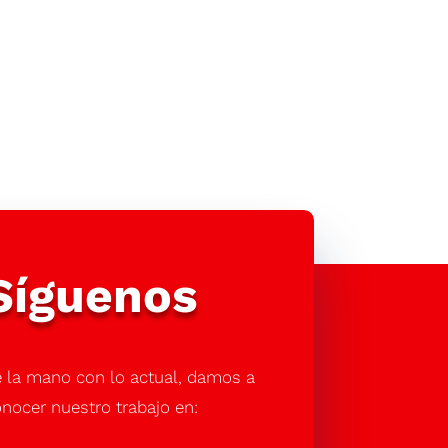
Síguenos
 la mano con lo actual, damos a
nocer nuestro trabajo en: