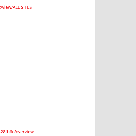
/view/ALL SITES
528fb6c/overview