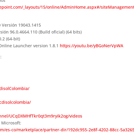
ios
repoint.com/_layouts/15/online/AdminHome.aspx#/siteManagement
 Versión 19043.1415
n 96.0.4664.110 (Build oficial) (64 bits)
.2 (64-bit)
Online Launcher version 1.8.1
https://youtu.be/yBGoNerVpWA
:
disolColombia/
cdisolcolombia/
annel/UCqDXMHfTkr0qt3m9ryik2og/videos
e Microsoft:
com/es-co/marketplace/partner-dir/192dc955-2e8f-4202-88cc-5a326