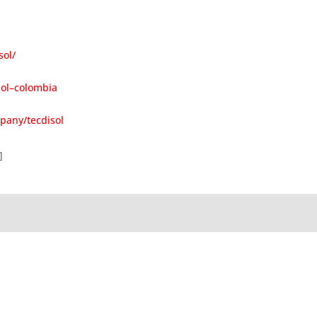
sol/
sol–colombia
pany/tecdisol
]