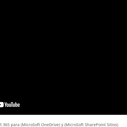
t 365 para (MicroSoft OneDrive) y (MicroSoft SharePoint Sitios)