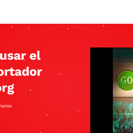
usar el
ortador
org
tarios