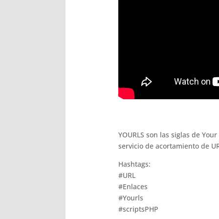
YOURLS son las siglas de Your
servicio de acortamiento de URL
Hashtags:
#URL
#Enlaces
#Yourls
#scriptsPHP