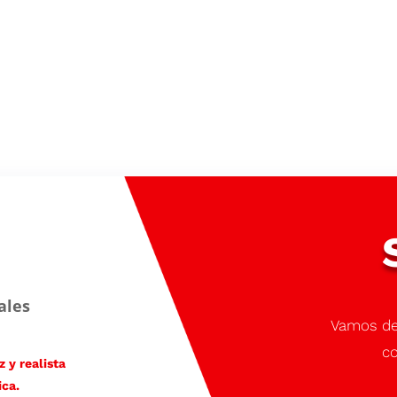
ales
Vamos de
co
 y realista
ica.