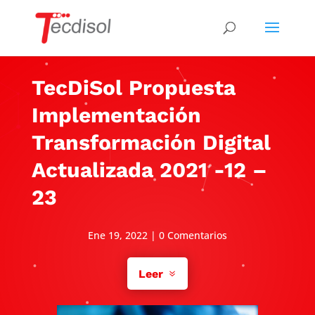
TecDiSol Propuesta
Implementación
Transformación Digital
Actualizada 2021 -12 –
23
Ene 19, 2022
|
0 Comentarios
Leer