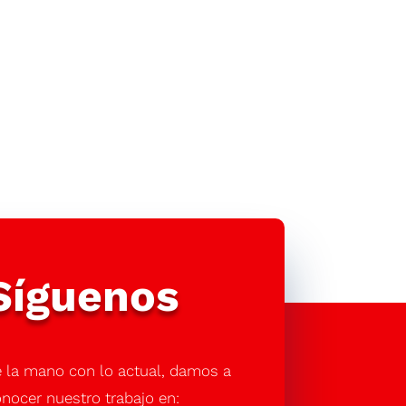
Síguenos
 la mano con lo actual, damos a
nocer nuestro trabajo en: