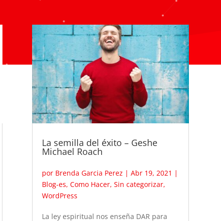
La semilla del éxito – Geshe
Michael Roach
por
Brenda Garcia Perez
|
Abr 19, 2021
|
Blog-es
,
Como Hacer
,
Sin categorizar
,
WordPress
La ley espiritual nos enseña DAR para